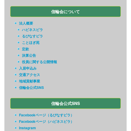
信輪会について
法人概要
ハピネスビラ
るぴなすビラ
ことほぎ苑
定款
決算公告
役員に関する公開情報
入居申込み
交通アクセス
地域貢献事業
信輪会公式SNS
信輪会公式SNS
Facebookページ（るぴなすビラ）
Facebookページ（ハピネスビラ）
Instagram