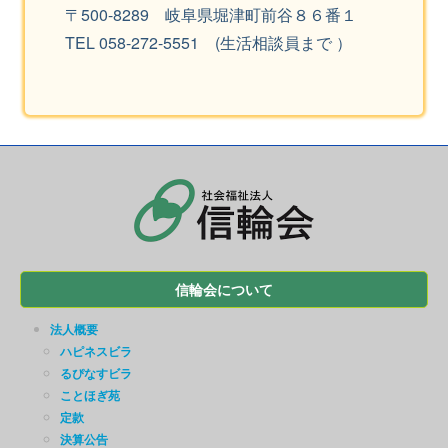
〒500-8289 岐阜県堀津町前谷８６番１
TEL 058-272-5551 (生活相談員まで ）
信輪会について
法人概要
ハピネスビラ
るぴなすビラ
ことほぎ苑
定款
決算公告