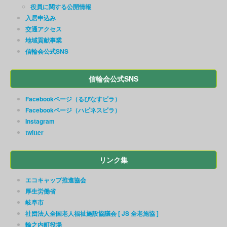
役員に関する公開情報
入居申込み
交通アクセス
地域貢献事業
信輪会公式SNS
信輪会公式SNS
Facebookページ（るぴなすビラ）
Facebookページ（ハピネスビラ）
Instagram
twitter
リンク集
エコキャップ推進協会
厚生労働省
岐阜市
社団法人全国老人福祉施設協議会 [ JS 全老施協 ]
輪之内町役場