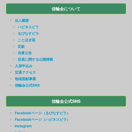
信輪会について
法人概要
ハピネスビラ
るぴなすビラ
ことほぎ苑
定款
決算公告
役員に関する公開情報
入居申込み
交通アクセス
地域貢献事業
信輪会公式SNS
信輪会公式SNS
Facebookページ（るぴなすビラ）
Facebookページ（ハピネスビラ）
Instagram